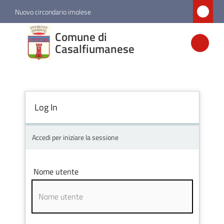
Vai al contenuto
Vai alla navigazione
Vai al footer
Nuovo circondario imolese
Comune di
Comune di
Casalfiumanese
Casalfiumanese
Amministrazione
Log In
Novità
Accedi per iniziare la sessione
Servizi
Nome utente
Vivere
Casalfiumanese