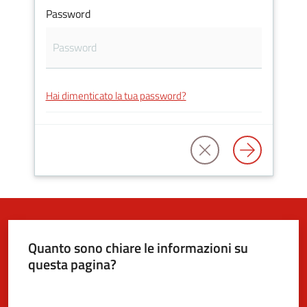
Password
5x1000
Servizi
Hai dimenticato la tua password?
on-
line
Tutti
gli
argomenti
Quanto sono chiare le informazioni su
questa pagina?
Valuta da 1 a 5 stelle