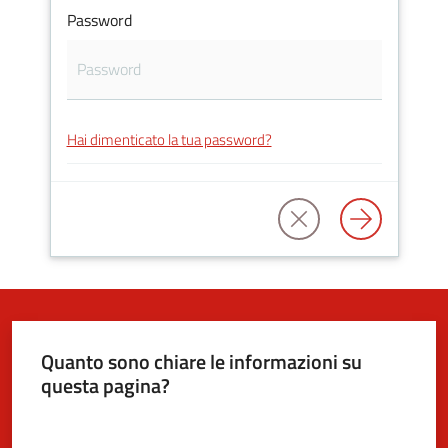
Password
5x1000
Servizi
Hai dimenticato la tua password?
on-
line
Tutti
gli
argomenti
Quanto sono chiare le informazioni su
questa pagina?
Valuta da 1 a 5 stelle