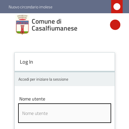
Vai al contenuto
Vai alla navigazione
Vai al footer
Nuovo circondario imolese
Comune di
Comune di
Casalfiumanese
Casalfiumanese
Amministrazione
Log In
Novità
Accedi per iniziare la sessione
Servizi
Nome utente
Vivere
Casalfiumanese