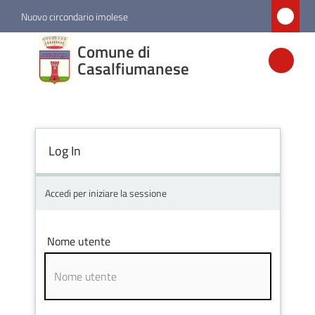
Vai al contenuto
Vai alla navigazione
Vai al footer
Nuovo circondario imolese
Comune di
Comune di
Casalfiumanese
Casalfiumanese
Amministrazione
Log In
Novità
Accedi per iniziare la sessione
Servizi
Nome utente
Vivere
Casalfiumanese