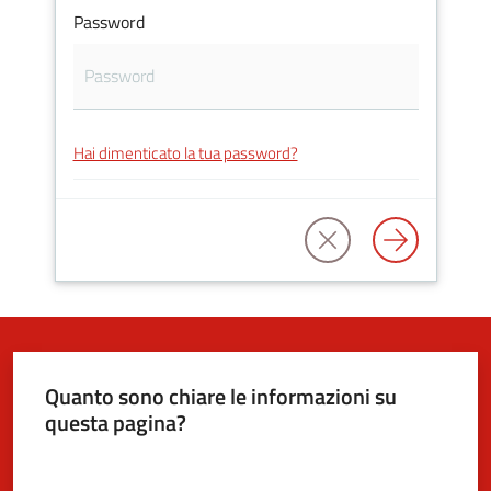
Password
5x1000
Servizi
Hai dimenticato la tua password?
on-
line
Tutti
gli
argomenti
Quanto sono chiare le informazioni su
questa pagina?
Valuta da 1 a 5 stelle