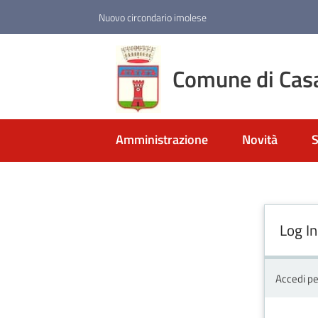
Vai al contenuto
Vai alla navigazione
Vai al footer
Nuovo circondario imolese
Comune di Cas
Amministrazione
Novità
S
Log In
Accedi pe