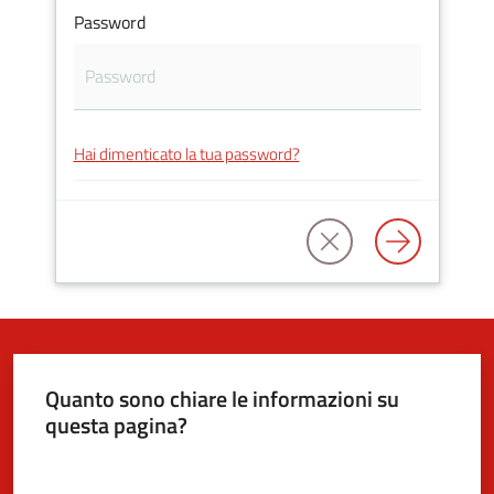
Password
5x1000
Servizi
Hai dimenticato la tua password?
on-
line
Tutti
gli
argomenti
Quanto sono chiare le informazioni su
questa pagina?
Valuta da 1 a 5 stelle