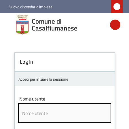
Vai al contenuto
Vai alla navigazione
Vai al footer
Nuovo circondario imolese
Comune di
Comune di
Casalfiumanese
Casalfiumanese
Amministrazione
Log In
Novità
Accedi per iniziare la sessione
Servizi
Nome utente
Vivere
Casalfiumanese