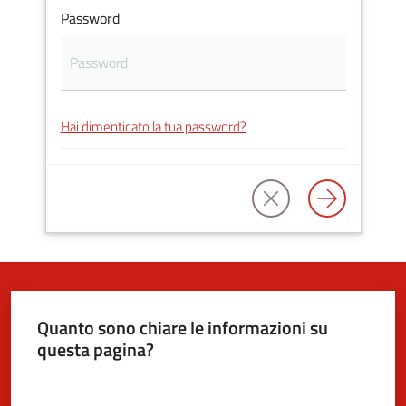
Password
5x1000
Servizi
Hai dimenticato la tua password?
on-
line
Tutti
gli
argomenti
Quanto sono chiare le informazioni su
questa pagina?
Valuta da 1 a 5 stelle