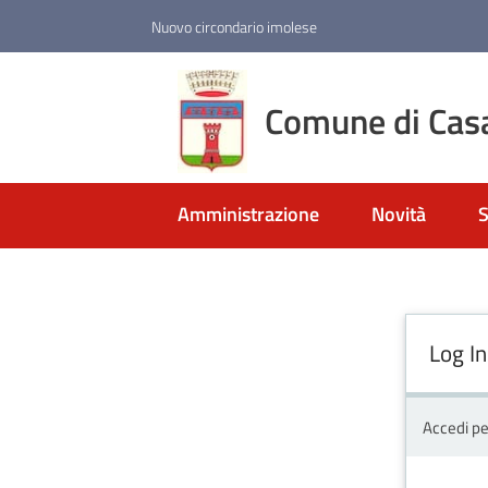
Vai al contenuto
Vai alla navigazione
Vai al footer
Nuovo circondario imolese
Comune di Cas
Amministrazione
Novità
S
Log In
Accedi pe