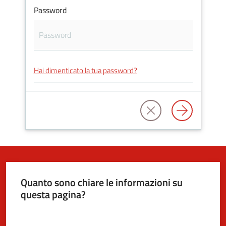
Password
5x1000
Servizi
Hai dimenticato la tua password?
on-
line
Tutti
gli
argomenti
Quanto sono chiare le informazioni su
questa pagina?
Valuta da 1 a 5 stelle