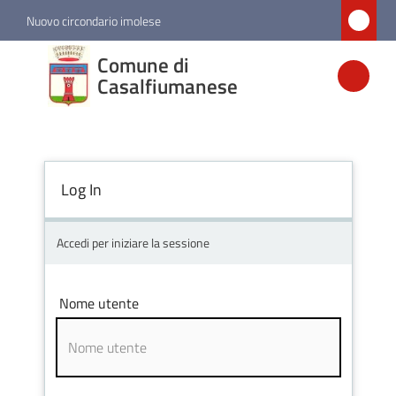
Vai al contenuto
Vai alla navigazione
Vai al footer
Nuovo circondario imolese
Comune di
Comune di
Casalfiumanese
Casalfiumanese
Amministrazione
Log In
Novità
Accedi per iniziare la sessione
Servizi
Nome utente
Vivere
Casalfiumanese