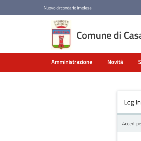
Vai al contenuto
Vai alla navigazione
Vai al footer
Nuovo circondario imolese
Comune di Cas
Amministrazione
Novità
S
Log In
Accedi pe