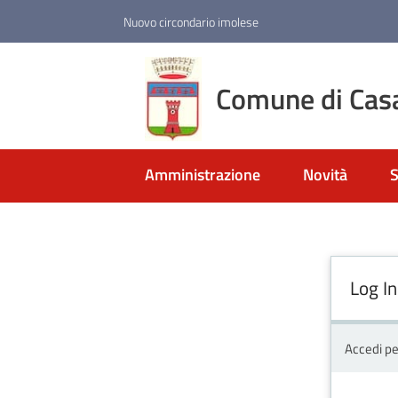
Vai al contenuto
Vai alla navigazione
Vai al footer
Nuovo circondario imolese
Comune di Cas
Amministrazione
Novità
S
Log In
Accedi pe