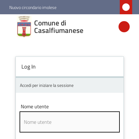
Vai al contenuto
Vai alla navigazione
Vai al footer
Nuovo circondario imolese
Comune di
Comune di
Casalfiumanese
Casalfiumanese
Amministrazione
Log In
Novità
Accedi per iniziare la sessione
Servizi
Nome utente
Vivere
Casalfiumanese