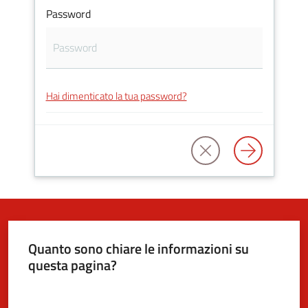
Password
5x1000
Servizi
Hai dimenticato la tua password?
on-
line
Tutti
gli
argomenti
Quanto sono chiare le informazioni su
questa pagina?
Valuta da 1 a 5 stelle