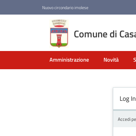
Vai al contenuto
Vai alla navigazione
Vai al footer
Nuovo circondario imolese
Comune di Cas
Amministrazione
Novità
S
Log In
Accedi pe