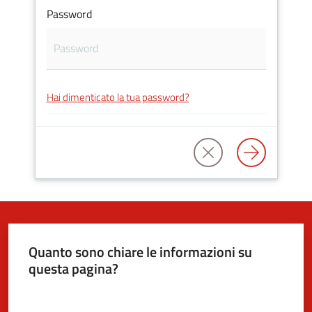
Password
5x1000
Servizi
Hai dimenticato la tua password?
on-
line
Tutti
gli
argomenti
Quanto sono chiare le informazioni su
questa pagina?
Valuta da 1 a 5 stelle