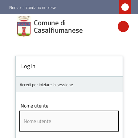
Vai al contenuto
Vai alla navigazione
Vai al footer
Nuovo circondario imolese
Comune di
Comune di
Casalfiumanese
Casalfiumanese
Amministrazione
Log In
Novità
Accedi per iniziare la sessione
Servizi
Nome utente
Vivere
Casalfiumanese