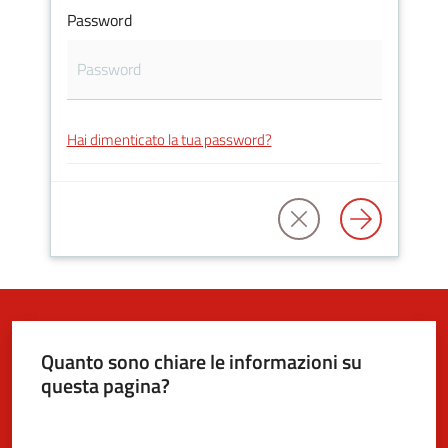
Password
5x1000
Servizi
Hai dimenticato la tua password?
on-
line
Tutti
gli
argomenti
Quanto sono chiare le informazioni su
questa pagina?
Valuta da 1 a 5 stelle