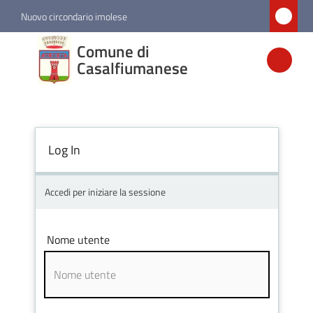
Vai al contenuto
Vai alla navigazione
Vai al footer
Nuovo circondario imolese
Comune di
Comune di
Casalfiumanese
Casalfiumanese
Amministrazione
Log In
Novità
Accedi per iniziare la sessione
Servizi
Nome utente
Vivere
Casalfiumanese