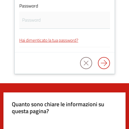
Password
5x1000
Servizi
Hai dimenticato la tua password?
on-
line
Tutti
gli
argomenti
Quanto sono chiare le informazioni su
questa pagina?
Valuta da 1 a 5 stelle