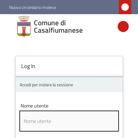
Vai al contenuto
Vai alla navigazione
Vai al footer
Nuovo circondario imolese
Comune di
Comune di
Casalfiumanese
Casalfiumanese
Amministrazione
Log In
Novità
Accedi per iniziare la sessione
Servizi
Nome utente
Vivere
Casalfiumanese