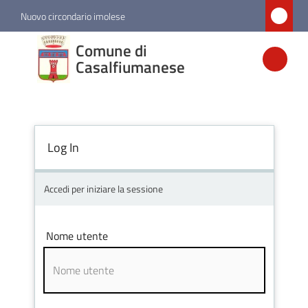
Vai al contenuto
Vai alla navigazione
Vai al footer
Nuovo circondario imolese
Comune di
Comune di
Casalfiumanese
Casalfiumanese
Amministrazione
Log In
Novità
Accedi per iniziare la sessione
Servizi
Nome utente
Vivere
Casalfiumanese