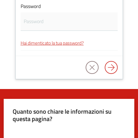
Password
5x1000
Servizi
Hai dimenticato la tua password?
on-
line
Tutti
gli
argomenti
Quanto sono chiare le informazioni su
questa pagina?
Valuta da 1 a 5 stelle