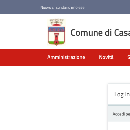
Vai al contenuto
Vai alla navigazione
Vai al footer
Nuovo circondario imolese
Comune di Cas
Amministrazione
Novità
S
Log In
Accedi pe