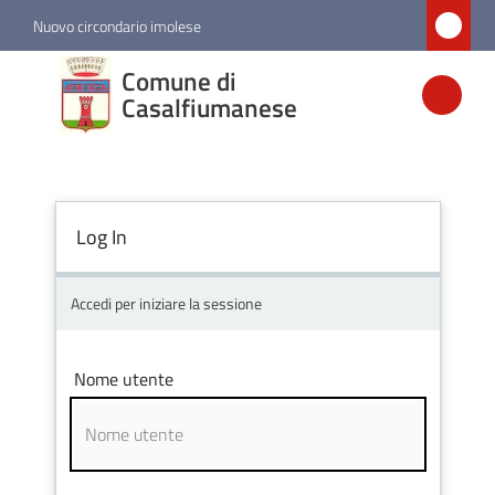
Vai al contenuto
Vai alla navigazione
Vai al footer
Nuovo circondario imolese
Comune di
Comune di
Casalfiumanese
Casalfiumanese
Amministrazione
Log In
Novità
Accedi per iniziare la sessione
Servizi
Nome utente
Vivere
Casalfiumanese