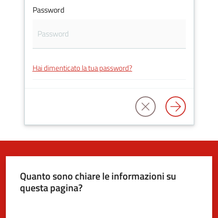
Password
5x1000
Servizi
Hai dimenticato la tua password?
on-
line
Tutti
gli
argomenti
Quanto sono chiare le informazioni su
questa pagina?
Valuta da 1 a 5 stelle