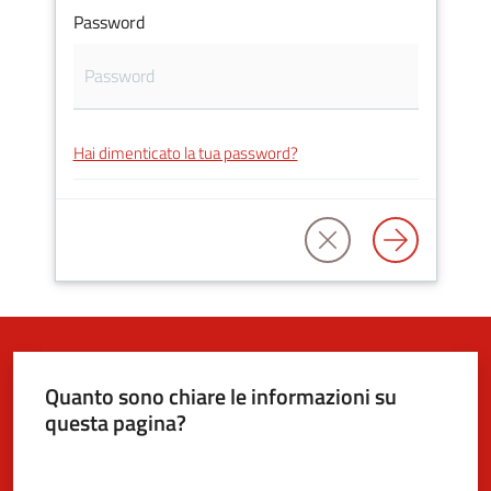
Password
5x1000
Servizi
Hai dimenticato la tua password?
on-
line
Tutti
gli
argomenti
Quanto sono chiare le informazioni su
questa pagina?
Valuta da 1 a 5 stelle