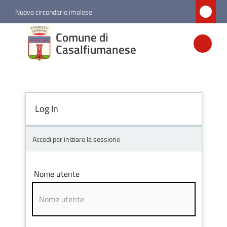
Vai al contenuto
Vai alla navigazione
Vai al footer
Nuovo circondario imolese
Comune di
Comune di
Casalfiumanese
Casalfiumanese
Amministrazione
Log In
Novità
Accedi per iniziare la sessione
Servizi
Nome utente
Vivere
Casalfiumanese