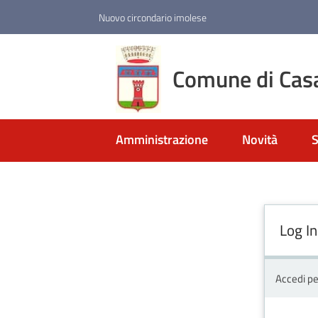
Vai al contenuto
Vai alla navigazione
Vai al footer
Nuovo circondario imolese
Comune di Cas
Amministrazione
Novità
S
Log In
Accedi pe