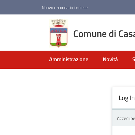
Vai al contenuto
Vai alla navigazione
Vai al footer
Nuovo circondario imolese
Comune di Cas
Amministrazione
Novità
S
Log In
Accedi pe