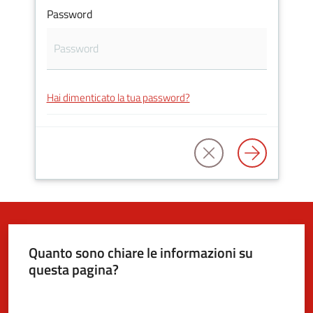
Password
5x1000
Servizi
Hai dimenticato la tua password?
on-
line
Tutti
gli
argomenti
Quanto sono chiare le informazioni su
questa pagina?
Valuta da 1 a 5 stelle