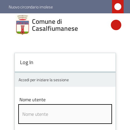
Vai al contenuto
Vai alla navigazione
Vai al footer
Nuovo circondario imolese
Comune di
Comune di
Casalfiumanese
Casalfiumanese
Amministrazione
Log In
Novità
Accedi per iniziare la sessione
Servizi
Nome utente
Vivere
Casalfiumanese