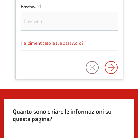
Password
5x1000
Servizi
Hai dimenticato la tua password?
on-
line
Tutti
gli
argomenti
Quanto sono chiare le informazioni su
questa pagina?
Valuta da 1 a 5 stelle