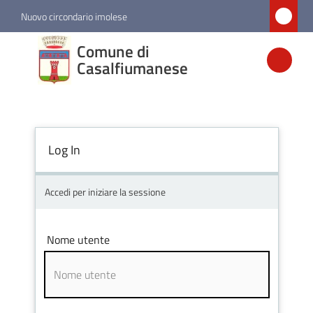
Vai al contenuto
Vai alla navigazione
Vai al footer
Nuovo circondario imolese
Comune di
Comune di
Casalfiumanese
Casalfiumanese
Amministrazione
Log In
Novità
Accedi per iniziare la sessione
Servizi
Nome utente
Vivere
Casalfiumanese