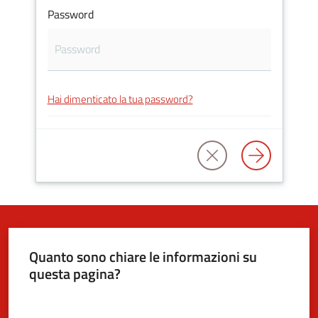
Password
5x1000
Servizi
Hai dimenticato la tua password?
on-
line
Tutti
gli
argomenti
Quanto sono chiare le informazioni su
questa pagina?
Valuta da 1 a 5 stelle