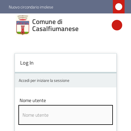
Vai al contenuto
Vai alla navigazione
Vai al footer
Nuovo circondario imolese
Comune di
Comune di
Casalfiumanese
Casalfiumanese
Amministrazione
Log In
Novità
Accedi per iniziare la sessione
Servizi
Nome utente
Vivere
Casalfiumanese