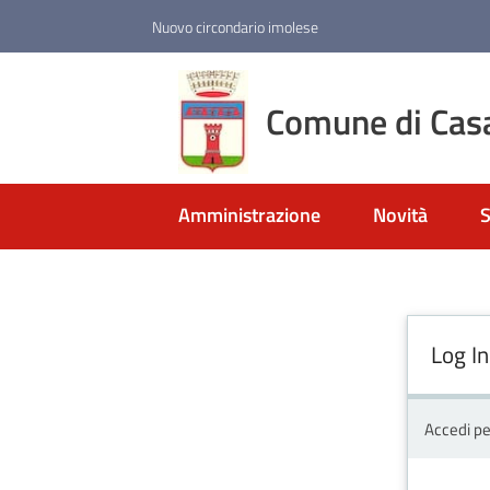
Vai al contenuto
Vai alla navigazione
Vai al footer
Nuovo circondario imolese
Comune di Cas
Amministrazione
Novità
S
Log In
Accedi pe