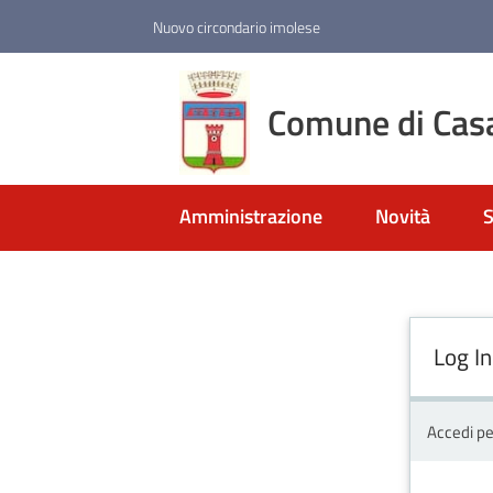
Vai al contenuto
Vai alla navigazione
Vai al footer
Nuovo circondario imolese
Comune di Cas
Amministrazione
Novità
S
Log In
Accedi pe